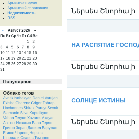
Армянская кухня
Армянский справочник
Ներսես Շնորհալի
Недвижимость
RSS
«
Август 2026 »
Пн
Вт
Ср
Чт
Пт
Сб
Вс
Категория:
Нерсес Шнорали / Ներսես 
1
2
НА РАСПЯТИЕ ГОСПО
3
4
5
6
7
8
9
10
11
12
13
14
15
16
17
18
19
20
21
22
23
24
25
26
27
28
29
30
Ներսես Շնորհալի
31
Популярное
Облако тегов
Категория:
Нерсес Шнорали / Ներսես 
Avetik Isahakyan
Daniel Varujan
СОЛНЦЕ ИСТИНЫ
Exishe Charenc
Grigor Zohrap
Hovhannes Shiraz
Paruyr Sevak
Siamanto
Silva Kaputikyan
Vahan Teryan
Xazaros Axayan
Ներսես Շնորհալի
Аветик Исаакян
Ваан Терян
Григор Зорап
Даниел Варужан
Егише Чаренц
Нерсес
Шнорали
Ованес Туманян