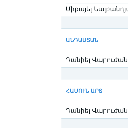
Միքայել Նալբանդ
Категория:
Микаел Налбандян / Միքայ
ԱՆԴԱՍՏԱՆ
Դանիել Վարուժան
Категория:
Даниел Варужан / Դանիել
ՀԱՄՈՒՆ ԱՐՏ
Դանիել Վարուժան