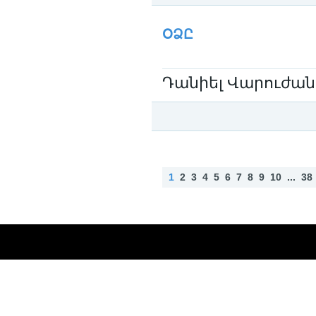
Категория:
Даниел Варужан / Դանիել
ՕՁԸ
Դանիել Վարուժան
Категория:
Даниел Варужан / Դանիել
1
2
3
4
5
6
7
8
9
10
...
38