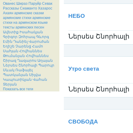
Ованес Шираз
Паруйр Севак
Рассказы
Сиаманто
Хазарос
Категория:
Нерсес Шнорали / Ներսես 
Ахаян
армянские сказки
НЕБО
армянские стихи
армянские
стихи на армянском языке
тексты армянских песен
Ավետիք Իսահակյան
Ներսես Շնորհալի
Գրիգոր Զոհրապ
Գևորգ
Էմին
Դանիել Վարուժան
Եղիշե Չարենց
Համո
Սահյան
Հովհաննես
Թումանյան
Հովհաննես
Շիրազ
Ղազարոս Աղայան
Категория:
Нерсес Шнорали / Ներսես 
Ներսես Շնորհալի
Պարույր
Утро света
Սևակ
Ռաֆայել
Պատկանյան
Սիլվա
Կապուտիկյան
Վահան
Տերյան
Ներսես Շնորհալի
Показать все теги
Категория:
Нерсес Шнорали / Ներսես 
СВОБОДА