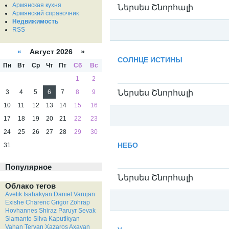
Армянская кухня
Ներսես Շնորհալի
Армянский справочник
Недвижимость
RSS
Категория:
Нерсес Шнорали / Ներսես 
«
Август 2026 »
СОЛНЦЕ ИСТИНЫ
Пн
Вт
Ср
Чт
Пт
Сб
Вс
1
2
Ներսես Շնորհալի
3
4
5
6
7
8
9
10
11
12
13
14
15
16
17
18
19
20
21
22
23
24
25
26
27
28
29
30
Категория:
Нерсес Шнорали / Ներսես 
НЕБО
31
Популярное
Ներսես Շնորհալի
Облако тегов
Avetik Isahakyan
Daniel Varujan
Exishe Charenc
Grigor Zohrap
Hovhannes Shiraz
Paruyr Sevak
Siamanto
Silva Kaputikyan
Категория:
Нерсес Шнорали / Ներսես 
Vahan Teryan
Xazaros Axayan