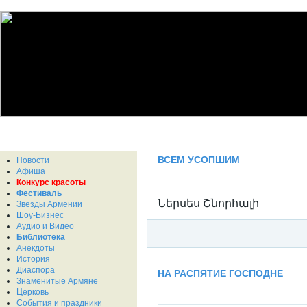
ВСЕМ УСОПШИМ
Новости
Афиша
Конкурс красоты
Фестиваль
Ներսես Շնորհալի
Звезды Армении
Шоу-Бизнес
Аудио и Видео
Библиотека
Анекдоты
История
Категория:
Нерсес Шнорали / Ներսես 
Диаспора
НА РАСПЯТИЕ ГОСПОДНЕ
Знаменитые Армяне
Церковь
События и праздники