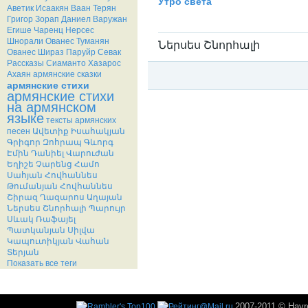
Утро света
Аветик Исаакян
Ваан Терян
Григор Зорап
Даниел Варужан
Егише Чаренц
Нерсес
Шнорали
Ованес Туманян
Ներսես Շնորհալի
Ованес Шираз
Паруйр Севак
Рассказы
Сиаманто
Хазарос
Ахаян
армянские сказки
армянские стихи
армянские стихи
Категория:
Нерсес Шнорали / Ներսես 
на армянском
языке
тексты армянских
песен
Ավետիք Իսահակյան
Գրիգոր Զոհրապ
Գևորգ
Էմին
Դանիել Վարուժան
Եղիշե Չարենց
Համո
Սահյան
Հովհաննես
Թումանյան
Հովհաննես
Շիրազ
Ղազարոս Աղայան
Ներսես Շնորհալի
Պարույր
Սևակ
Ռաֆայել
Պատկանյան
Սիլվա
Կապուտիկյան
Վահան
Տերյան
Показать все теги
2007-2011 © Hayr