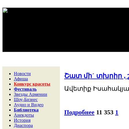
Новости
Շատ մի´ տխրիր , շ
Афиша
Конкурс красоты
Ավետիք Իսահակյա
Фестиваль
Звезды Армении
Шоу-Бизнес
Аудио и Видео
Библиотека
Подробнее
11 353
1
Анекдоты
История
Диаспора