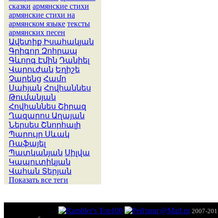
сказки
армянские стихи
армянские стихи на
армянском языке
тексты
армянских песен
Ավետիք Իսահակյան
Գրիգոր Զոհրապ
Գևորգ Էմին
Դանիել
Վարուժան
Եղիշե
Չարենց
Համո
Սահյան
Հովհաննես
Թումանյան
Հովհաննես Շիրազ
Ղազարոս Աղայան
Ներսես Շնորհալի
Պարույր Սևակ
Ռաֆայել
Պատկանյան
Սիլվա
Կապուտիկյան
Վահան Տերյան
Показать все теги
2007-201