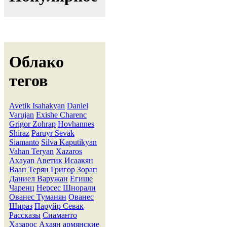
Облако
тегов
Avetik Isahakyan
Daniel
Varujan
Exishe Charenc
Grigor Zohrap
Hovhannes
Shiraz
Paruyr Sevak
Siamanto
Silva Kaputikyan
Vahan Teryan
Xazaros
Axayan
Аветик Исаакян
Ваан Терян
Григор Зорап
Даниел Варужан
Егише
Чаренц
Нерсес Шнорали
Ованес Туманян
Ованес
Шираз
Паруйр Севак
Рассказы
Сиаманто
Хазарос Ахаян
армянские