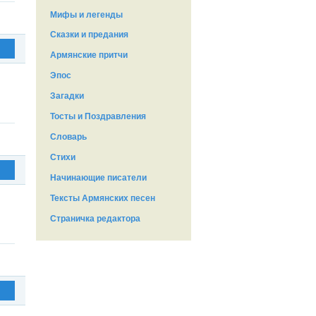
Мифы и легенды
Сказки и предания
Армянские притчи
Эпос
Загадки
Тосты и Поздравления
Словарь
Стихи
Начинающие писатели
Тексты Армянских песен
Страничка редактора