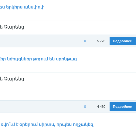
ория:
Егише Чаренц / Եղիշե Չարենց
/
Стихи
ես երկիրս անսփոփ
ե Չարենց
0
5 728
Подробнее
ория:
Егише Чаренц / Եղիշե Չարենց
/
Стихи
իր նժույգները թռչում են սրընթաց
ե Չարենց
0
4 480
Подробнее
ория:
Егише Чаренц / Եղիշե Չարենց
/
Стихи
առվո՜ւմ է օրերում սիրտս, որպես ողջակեզ