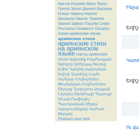
Катег
Аветик Исаакян
Ваан Терян
Ինչպ
Григор Зорап
Даниел Варужан
Егише Чаренц
Нерсес
Шнорали
Ованес Туманян
Ованес Шираз
Паруйр Севак
Եղիշ
Рассказы
Сиаманто
Хазарос
Ахаян
армянские сказки
армянские стихи
армянские стихи
на армянском
языке
тексты армянских
Катег
песен
Ավետիք Իսահակյան
Կարմ
Գրիգոր Զոհրապ
Գևորգ
Էմին
Դանիել Վարուժան
Եղիշե Չարենց
Համո
Սահյան
Հովհաննես
Եղիշ
Թումանյան
Հովհաննես
Շիրազ
Ղազարոս Աղայան
Ներսես Շնորհալի
Պարույր
Սևակ
Ռաֆայել
Պատկանյան
Սիլվա
Կապուտիկյան
Վահան
Տերյան
Показать все теги
Катег
Ու վ