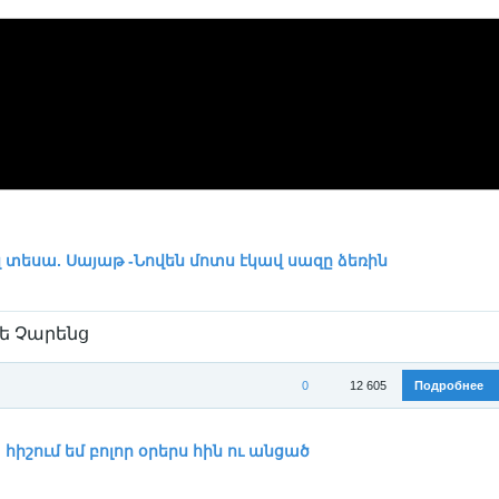
 տեսա. Սայաթ -Նովեն մոտս էկավ սազը ձեռին
ե Չարենց
0
12 605
Подробнее
ория:
Егише Чаренц / Եղիշե Չարենց
/
Стихи
հիշում եմ բոլոր օրերս հին ու անցած