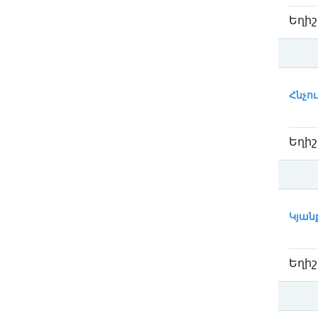
Եղիշ
Катег
Հնչու
Եղիշ
Катег
Կյանք
Եղիշ