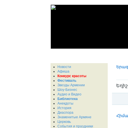
Новости
Երազ
Афиша
Конкурс красоты
Фестиваль
Звезды Армении
Եղիշ
Шоу-Бизнес
Аудио и Видео
Библиотека
Анекдоты
История
Катег
Диаспора
Հիմա 
Знаменитые Армяне
Церковь
События и праздники