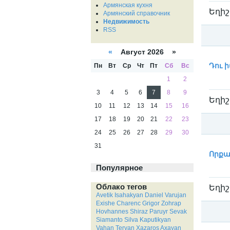
Армянская кухня
Եղիշ
Армянский справочник
Недвижимость
RSS
«
Август 2026 »
Катег
Пн
Вт
Ср
Чт
Пт
Сб
Вс
Դու 
1
2
3
4
5
6
7
8
9
Եղիշ
10
11
12
13
14
15
16
17
18
19
20
21
22
23
24
25
26
27
28
29
30
Катег
31
Որքա
Популярное
Облако тегов
Եղիշ
Avetik Isahakyan
Daniel Varujan
Exishe Charenc
Grigor Zohrap
Hovhannes Shiraz
Paruyr Sevak
Siamanto
Silva Kaputikyan
Vahan Teryan
Xazaros Axayan