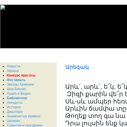
Արեգակ
Новости
Афиша
Конкурс красоты
Фестиваль
Звезды Армении
Արև՛, արև՛, ե՜կ, ե՜կ
Шоу-Бизнес
Զիզի քարին վե՜ր 
Аудио и Видео
Библиотека
Սև-սև ամպեր հեռ
Анекдоты
История
Արևին ճամփա տը
Диаспора
Թողեք տող գա նա 
Знаменитые Армяне
Церковь
Դրա լույսին ենք կ
События и праздники