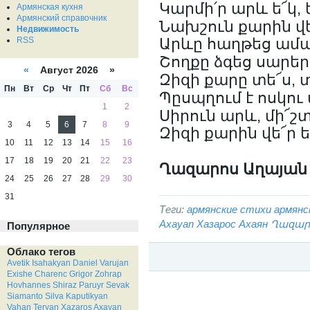
Կարմի՛ր արև ե՜կ, ե
Армянская кухня
Армянский справочник
Նախշուն քարին վե
Недвижимость
RSS
Արևը հաղթեց ամպ
Շողքը ձգեց սարեր
«
Август 2026 »
Զիզի քարը տե՜ս, 
Пн
Вт
Ср
Чт
Пт
Сб
Вс
Պըսպղում է ոսկու 
1
2
Սիրուն արև, մի՜շտ
3
4
5
6
7
8
9
Զիզի քարին վե՜ր ե
10
11
12
13
14
15
16
17
18
19
20
21
22
23
Ղազարոս Աղայան
24
25
26
27
28
29
30
31
Теги:
армянские стихи
армянс
Axayan
Хазарос Ахаян
Ղազար
Популярное
Облако тегов
Avetik Isahakyan
Daniel Varujan
Exishe Charenc
Grigor Zohrap
Категория:
Хазарос Ахаян / Ղազարոս
Hovhannes Shiraz
Paruyr Sevak
Siamanto
Silva Kaputikyan
Vahan Teryan
Xazaros Axayan