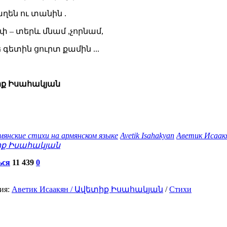
աղեն ու տանին .
փ – տերև մնամ ,չորնամ,
գետին ցուրտ քամին ...
ք Իսահակյան
мянские стихи на армянском языке
Avetik Isahakyan
Аветик Исаак
ք Իսահակյան
ься
11 439
0
ия:
Аветик Исаакян / Ավետիք Իսահակյան
/
Стихи