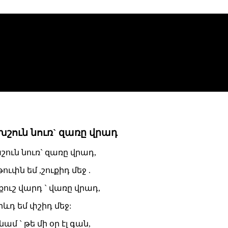
խշուն նուռ` զառը վրադ
շուն նուռ` զառը վրադ,
թուփն եմ ,շուքիդ մեջ .
քուշ վարդ ` վառը վրադ,
ևդ եմ փշիդ մեջ:
մ ` թե մի օր էլ գան,