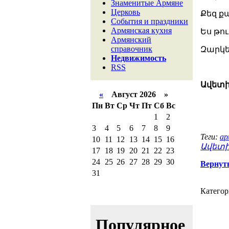
Знаменитые Армяне
Церковь
Քեզ ք
События и праздники
Армянская кухня
Ես թու
Армянский
справочник
Զարկե 
Недвижимость
RSS
Ավետի
«
Август 2026 »
Пн
Вт
Ср
Чт
Пт
Сб
Вс
1
2
3
4
5
6
7
8
9
Теги:
ар
10
11
12
13
14
15
16
Ավետի
17
18
19
20
21
22
23
24
25
26
27
28
29
30
Вернут
31
Категор
Популярное