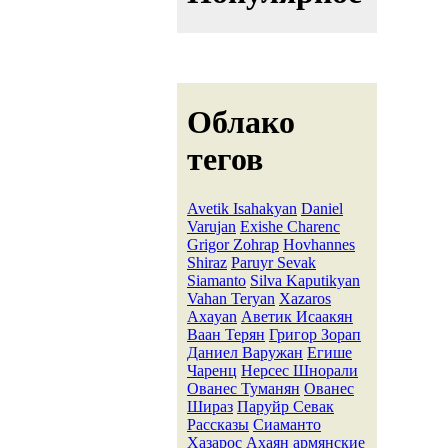
Облако
тегов
Avetik Isahakyan
Daniel
Varujan
Exishe Charenc
Grigor Zohrap
Hovhannes
Shiraz
Paruyr Sevak
Siamanto
Silva Kaputikyan
Vahan Teryan
Xazaros
Axayan
Аветик Исаакян
Ваан Терян
Григор Зорап
Даниел Варужан
Егише
Чаренц
Нерсес Шнорали
Ованес Туманян
Ованес
Шираз
Паруйр Севак
Рассказы
Сиаманто
Хазарос Ахаян
армянские