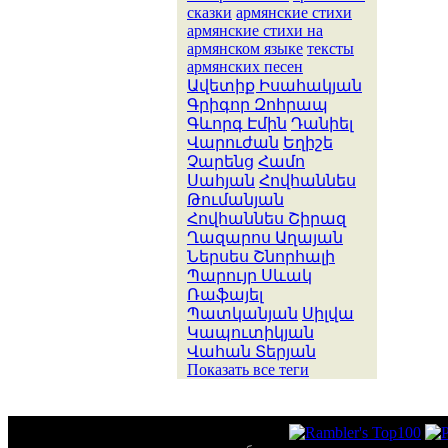
сказки
армянские стихи
армянские стихи на
армянском языке
тексты
армянских песен
Ավետիք Իսահակյան
Գրիգոր Զոհրապ
Գևորգ Էմին
Դանիել
Վարուժան
Եղիշե
Չարենց
Համո
Սահյան
Հովհաննես
Թումանյան
Հովհաննես Շիրազ
Ղազարոս Աղայան
Ներսես Շնորհալի
Պարույր Սևակ
Ռաֆայել
Պատկանյան
Սիլվա
Կապուտիկյան
Վահան Տերյան
Показать все теги