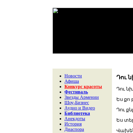
Новости
Դու ն
Афиша
Конкурс красоты
Դու նխ
Фестиваль
Звезды Армении
Ես քո 
Шоу-Бизнес
Аудио и Видео
Դու քն
Библиотека
Анекдоты
Ես տեր
История
Диаспора
Վախենա